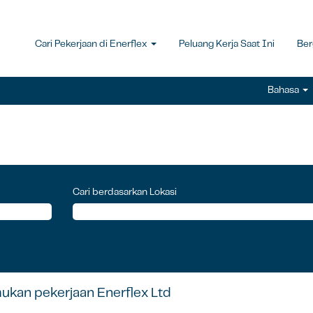
Cari Pekerjaan di Enerflex
Peluang Kerja Saat Ini
Ber
Bahasa
alaman
t
Cari berdasarkan Lokasi
ukan pekerjaan Enerflex Ltd