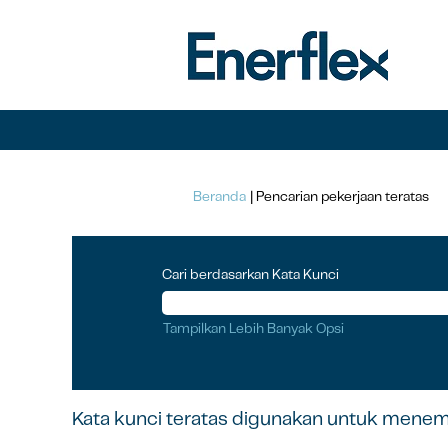
(h
Beranda
|
Pencarian pekerjaan teratas
saa
ini)
Cari berdasarkan Kata Kunci
Tampilkan Lebih Banyak Opsi
Kata kunci teratas digunakan untuk menem