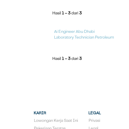
Hasil
1 – 3
dari
3
Ai Engineer Abu Dhabi
Laboratory Technician Petroleum
Hasil
1 – 3
dari
3
KARIR
LEGAL
Lowongan Kerja Saat Ini
Privasi
Pekerjaan Teratas
Legal